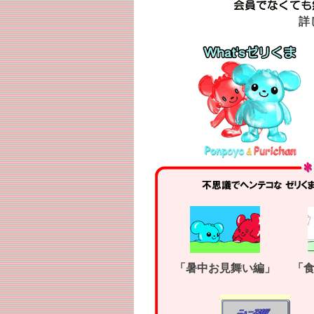
詳
「暑中お見舞い編」
「